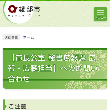
メニュー
ホーム
現在位置
【市長公室 秘書広報課 広
報・広聴担当】へのお問い
合わせ
ご注意