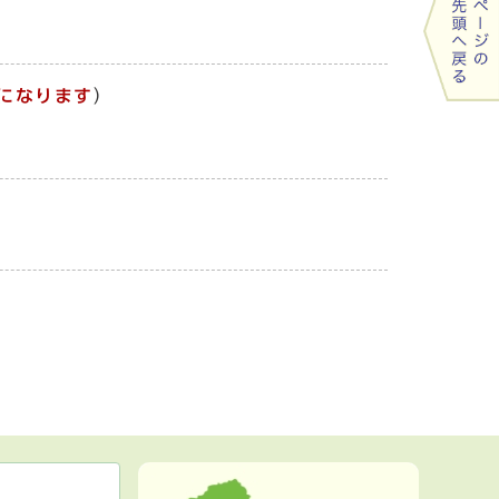
になります
）