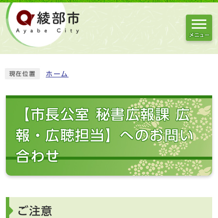
メニュー
ホーム
現在位置
【市長公室 秘書広報課 広
報・広聴担当】へのお問い
合わせ
ご注意