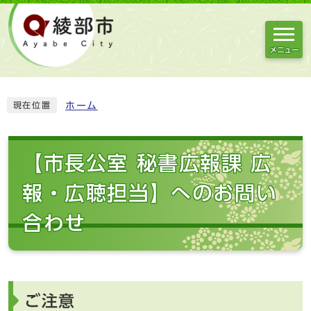
メニュー
ホーム
現在位置
【市長公室 秘書広報課 広
報・広聴担当】へのお問い
合わせ
ご注意