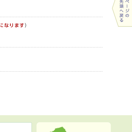
になります
）