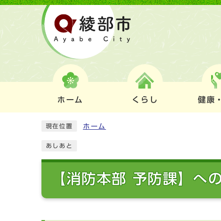
ホーム
くらし
健康
ホーム
現在位置
あしあと
【消防本部 予防課】へ