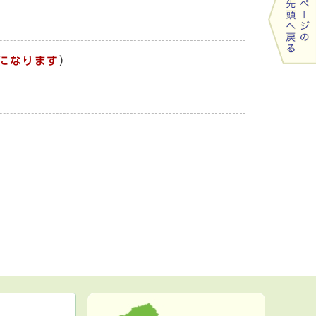
になります
）