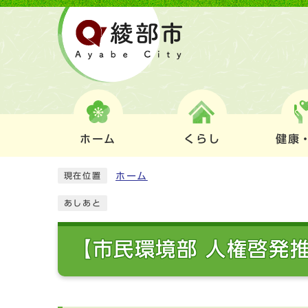
ホーム
くらし
健康
ホーム
現在位置
あしあと
【市民環境部 人権啓発