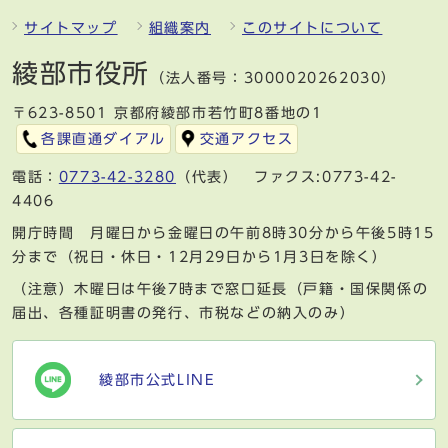
サイトマップ
組織案内
このサイトについて
綾部市役所
（法人番号：3000020262030）
〒623-8501 京都府綾部市若竹町8番地の1
各課直通ダイアル
交通アクセス
電話：
0773-42-3280
（代表） ファクス:0773-42-
4406
開庁時間 月曜日から金曜日の午前8時30分から午後5時15
分まで（祝日・休日・12月29日から1月3日を除く）
（注意）木曜日は午後7時まで窓口延長（戸籍・国保関係の
届出、各種証明書の発行、市税などの納入のみ）
綾部市公式LINE