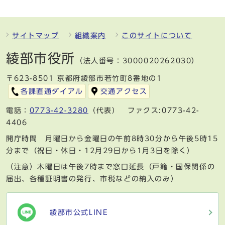
サイトマップ
組織案内
このサイトについて
綾部市役所
（法人番号：3000020262030）
〒623-8501 京都府綾部市若竹町8番地の1
各課直通ダイアル
交通アクセス
電話：
0773-42-3280
（代表） ファクス:0773-42-
4406
開庁時間 月曜日から金曜日の午前8時30分から午後5時15
分まで（祝日・休日・12月29日から1月3日を除く）
（注意）木曜日は午後7時まで窓口延長（戸籍・国保関係の
届出、各種証明書の発行、市税などの納入のみ）
綾部市公式LINE