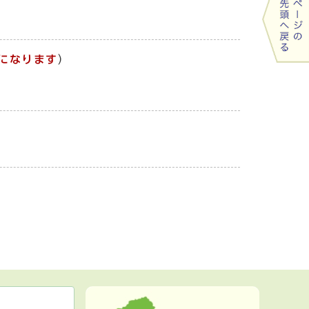
になります
）