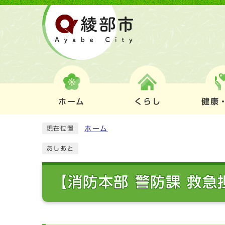
ホーム
くらし
健康
ホーム
現在位置
あしあと
【消防本部 警防課 救