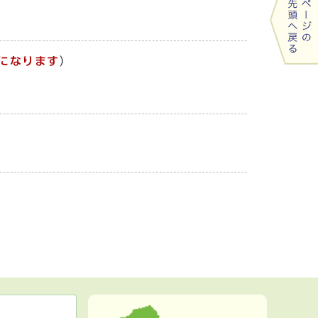
になります
）