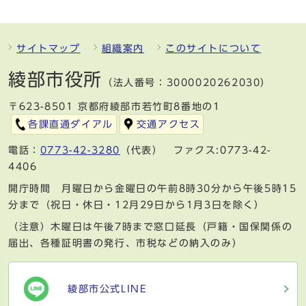
サイトマップ
組織案内
このサイトについて
綾部市役所
（法人番号：3000020262030）
〒623-8501 京都府綾部市若竹町8番地の1
各課直通ダイアル
交通アクセス
電話：
0773-42-3280
（代表） ファクス:0773-42-
4406
開庁時間 月曜日から金曜日の午前8時30分から午後5時15
分まで（祝日・休日・12月29日から1月3日を除く）
（注意）木曜日は午後7時まで窓口延長（戸籍・国保関係の
届出、各種証明書の発行、市税などの納入のみ）
綾部市公式LINE