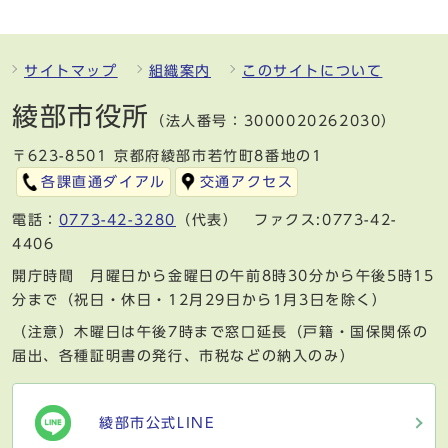
サイトマップ
組織案内
このサイトについて
綾部市役所
（法人番号：3000020262030）
〒623-8501 京都府綾部市若竹町8番地の1
各課直通ダイアル
交通アクセス
電話：
0773-42-3280
（代表） ファクス:0773-42-
4406
開庁時間 月曜日から金曜日の午前8時30分から午後5時15
分まで（祝日・休日・12月29日から1月3日を除く）
（注意）木曜日は午後7時まで窓口延長（戸籍・国保関係の
届出、各種証明書の発行、市税などの納入のみ）
綾部市公式LINE