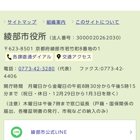
サイトマップ
組織案内
このサイトについて
綾部市役所
（法人番号：3000020262030）
〒623-8501 京都府綾部市若竹町8番地の1
各課直通ダイアル
交通アクセス
電話：
0773-42-3280
（代表） ファクス:0773-42-
4406
開庁時間 月曜日から金曜日の午前8時30分から午後5時15
分まで（祝日・休日・12月29日から1月3日を除く）
（注意）木曜日は午後7時まで窓口延長（戸籍・国保関係の
届出、各種証明書の発行、市税などの納入のみ）
綾部市公式LINE