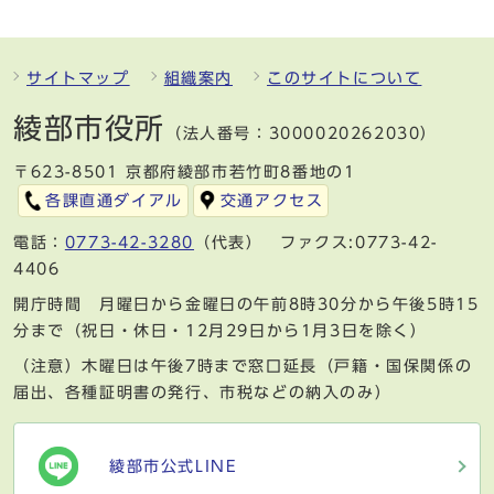
サイトマップ
組織案内
このサイトについて
綾部市役所
（法人番号：3000020262030）
〒623-8501 京都府綾部市若竹町8番地の1
各課直通ダイアル
交通アクセス
電話：
0773-42-3280
（代表） ファクス:0773-42-
4406
開庁時間 月曜日から金曜日の午前8時30分から午後5時15
分まで（祝日・休日・12月29日から1月3日を除く）
（注意）木曜日は午後7時まで窓口延長（戸籍・国保関係の
届出、各種証明書の発行、市税などの納入のみ）
綾部市公式LINE