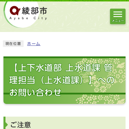
メニュー
ホーム
現在位置
【上下水道部 上水道課 管
理担当（上水道課）】への
お問い合わせ
ご注意