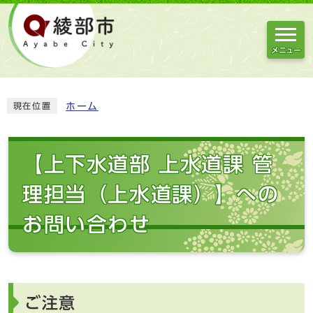
メニュー
ホーム
現在位置
【上下水道部 上水道課 管
理担当（上水道課）】への
お問い合わせ
ご注意