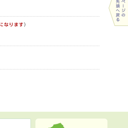
になります
）