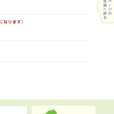
になります
）