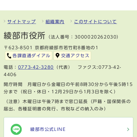
サイトマップ
組織案内
このサイトについて
綾部市役所
（法人番号：3000020262030）
〒623-8501 京都府綾部市若竹町8番地の1
各課直通ダイアル
交通アクセス
電話：
0773-42-3280
（代表） ファクス:0773-42-
4406
開庁時間 月曜日から金曜日の午前8時30分から午後5時15
分まで（祝日・休日・12月29日から1月3日を除く）
（注意）木曜日は午後7時まで窓口延長（戸籍・国保関係の
届出、各種証明書の発行、市税などの納入のみ）
綾部市公式LINE