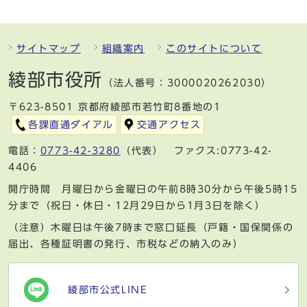
サイトマップ
組織案内
このサイトについて
綾部市役所
（法人番号：3000020262030）
〒623-8501 京都府綾部市若竹町8番地の1
各課直通ダイアル
交通アクセス
電話：
0773-42-3280
（代表） ファクス:0773-42-
4406
開庁時間 月曜日から金曜日の午前8時30分から午後5時15
分まで（祝日・休日・12月29日から1月3日を除く）
（注意）木曜日は午後7時まで窓口延長（戸籍・国保関係の
届出、各種証明書の発行、市税などの納入のみ）
綾部市公式LINE