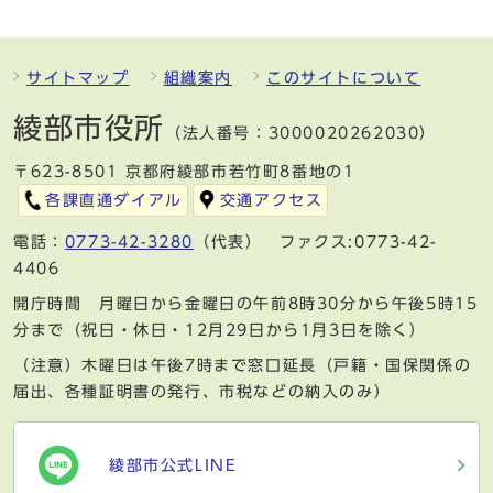
サイトマップ
組織案内
このサイトについて
綾部市役所
（法人番号：3000020262030）
〒623-8501 京都府綾部市若竹町8番地の1
各課直通ダイアル
交通アクセス
電話：
0773-42-3280
（代表） ファクス:0773-42-
4406
開庁時間 月曜日から金曜日の午前8時30分から午後5時15
分まで（祝日・休日・12月29日から1月3日を除く）
（注意）木曜日は午後7時まで窓口延長（戸籍・国保関係の
届出、各種証明書の発行、市税などの納入のみ）
綾部市公式LINE