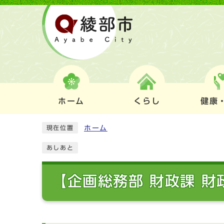
ホーム
くらし
健康
ホーム
現在位置
あしあと
【企画総務部 財政課 