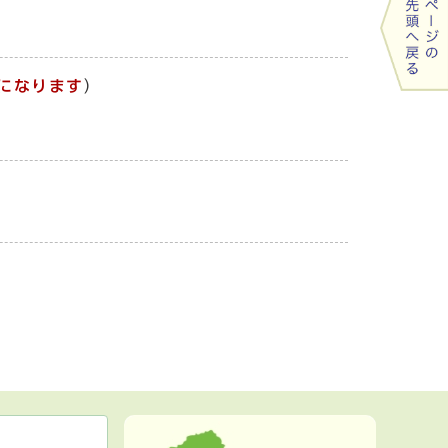
になります
）