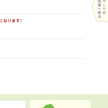
になります
）