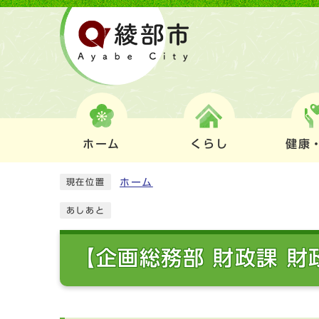
ホーム
くらし
健康
ホーム
現在位置
あしあと
【企画総務部 財政課 