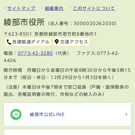
サイトマップ
組織案内
このサイトについて
綾部市役所
（法人番号：3000020262030）
〒623-8501 京都府綾部市若竹町8番地の1
各課直通ダイアル
交通アクセス
電話：
0773-42-3280
（代表） ファクス:0773-42-
4406
開庁時間 月曜日から金曜日の午前8時30分から午後5時15
分まで（祝日・休日・12月29日から1月3日を除く）
（注意）木曜日は午後7時まで窓口延長（戸籍・国保関係の
届出、各種証明書の発行、市税などの納入のみ）
綾部市公式LINE