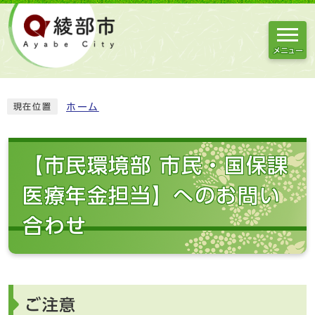
メニュー
ホーム
現在位置
【市民環境部 市民・国保課
医療年金担当】へのお問い
合わせ
ご注意