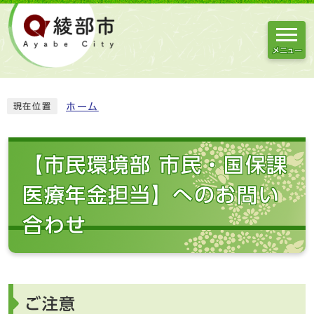
メニュー
ホーム
現在位置
【市民環境部 市民・国保課
医療年金担当】へのお問い
合わせ
ご注意