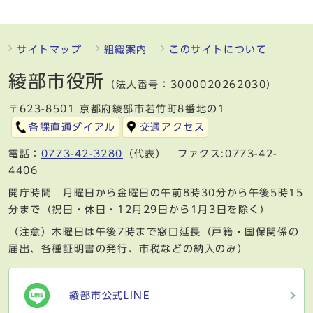
サイトマップ
組織案内
このサイトについて
綾部市役所
（法人番号：3000020262030）
〒623-8501 京都府綾部市若竹町8番地の1
各課直通ダイアル
交通アクセス
電話：
0773-42-3280
（代表） ファクス:0773-42-
4406
開庁時間 月曜日から金曜日の午前8時30分から午後5時15
分まで（祝日・休日・12月29日から1月3日を除く）
（注意）木曜日は午後7時まで窓口延長（戸籍・国保関係の
届出、各種証明書の発行、市税などの納入のみ）
綾部市公式LINE