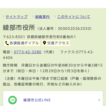
サイトマップ
組織案内
このサイトについて
綾部市役所
（法人番号：3000020262030）
〒623-8501 京都府綾部市若竹町8番地の1
各課直通ダイアル
交通アクセス
電話：
0773-42-3280
（代表） ファクス:0773-42-
4406
開庁時間 月曜日から金曜日の午前8時30分から午後5時15
分まで（祝日・休日・12月29日から1月3日を除く）
（注意）木曜日は午後7時まで窓口延長（戸籍・国保関係の
届出、各種証明書の発行、市税などの納入のみ）
綾部市公式LINE