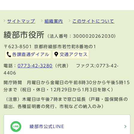
サイトマップ
組織案内
このサイトについて
綾部市役所
（法人番号：3000020262030）
〒623-8501 京都府綾部市若竹町8番地の1
各課直通ダイアル
交通アクセス
電話：
0773-42-3280
（代表） ファクス:0773-42-
4406
開庁時間 月曜日から金曜日の午前8時30分から午後5時15
分まで（祝日・休日・12月29日から1月3日を除く）
（注意）木曜日は午後7時まで窓口延長（戸籍・国保関係の
届出、各種証明書の発行、市税などの納入のみ）
綾部市公式LINE