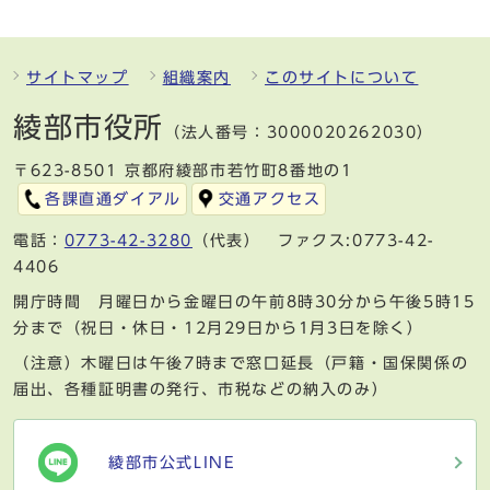
サイトマップ
組織案内
このサイトについて
綾部市役所
（法人番号：3000020262030）
〒623-8501 京都府綾部市若竹町8番地の1
各課直通ダイアル
交通アクセス
電話：
0773-42-3280
（代表） ファクス:0773-42-
4406
開庁時間 月曜日から金曜日の午前8時30分から午後5時15
分まで（祝日・休日・12月29日から1月3日を除く）
（注意）木曜日は午後7時まで窓口延長（戸籍・国保関係の
届出、各種証明書の発行、市税などの納入のみ）
綾部市公式LINE