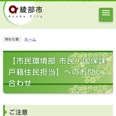
メニュー
ホーム
現在位置
【市民環境部 市民・国保課
戸籍住民担当】へのお問い
合わせ
ご注意