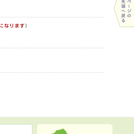
になります
）