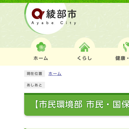
ホーム
くらし
健康
ホーム
現在位置
あしあと
【市民環境部 市民・国