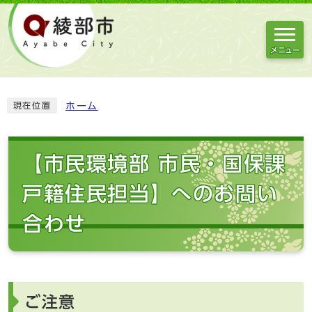
メニュー
ホーム
現在位置
【市民環境部 市民・国保課
戸籍住民担当】へのお問い
合わせ
ご注意