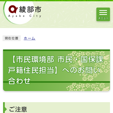
メニュー
ホーム
現在位置
【市民環境部 市民・国保課
戸籍住民担当】へのお問い
合わせ
ご注意