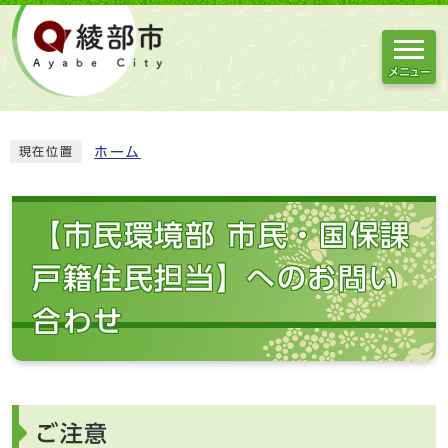
メニュー
ホーム
現在位置
【市民環境部 市民・国保課
戸籍住民担当】へのお問い
合わせ
ご注意