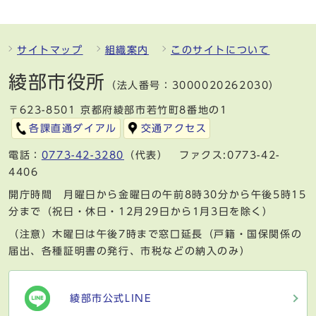
サイトマップ
組織案内
このサイトについて
綾部市役所
（法人番号：3000020262030）
〒623-8501 京都府綾部市若竹町8番地の1
各課直通ダイアル
交通アクセス
電話：
0773-42-3280
（代表） ファクス:0773-42-
4406
開庁時間 月曜日から金曜日の午前8時30分から午後5時15
分まで（祝日・休日・12月29日から1月3日を除く）
（注意）木曜日は午後7時まで窓口延長（戸籍・国保関係の
届出、各種証明書の発行、市税などの納入のみ）
綾部市公式LINE