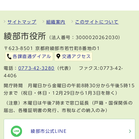
サイトマップ
組織案内
このサイトについて
綾部市役所
（法人番号：3000020262030）
〒623-8501 京都府綾部市若竹町8番地の1
各課直通ダイアル
交通アクセス
電話：
0773-42-3280
（代表） ファクス:0773-42-
4406
開庁時間 月曜日から金曜日の午前8時30分から午後5時15
分まで（祝日・休日・12月29日から1月3日を除く）
（注意）木曜日は午後7時まで窓口延長（戸籍・国保関係の
届出、各種証明書の発行、市税などの納入のみ）
綾部市公式LINE