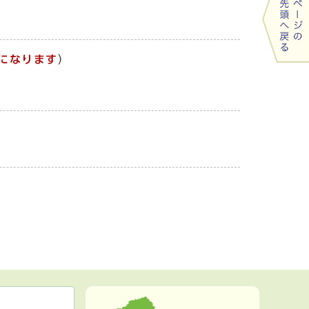
になります
）