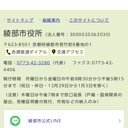
サイトマップ
組織案内
このサイトについて
綾部市役所
（法人番号：3000020262030）
〒623-8501 京都府綾部市若竹町8番地の1
各課直通ダイアル
交通アクセス
電話：
0773-42-3280
（代表） ファクス:0773-42-
4406
開庁時間 月曜日から金曜日の午前8時30分から午後5時15
分まで（祝日・休日・12月29日から1月3日を除く）
（注意）木曜日は午後7時まで窓口延長（戸籍・国保関係の
届出、各種証明書の発行、市税などの納入のみ）
綾部市公式LINE