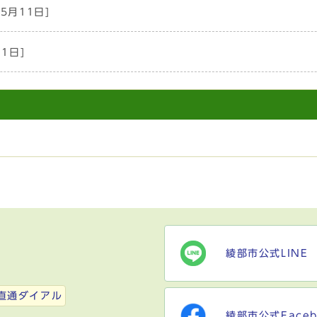
年5月11日]
11日]
綾部市公式LINE
）
直通ダイアル
綾部市公式Faceb