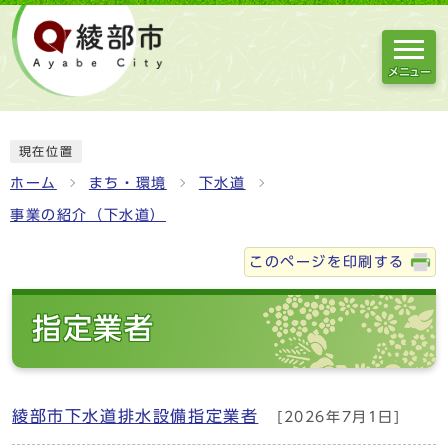
メニュー
現在位置
ホーム
まち・環境
下水道
事業の紹介（下水道）
このページを印刷する
指定業者
綾部市下水道排水設備指定業者
[2026年7月1日]