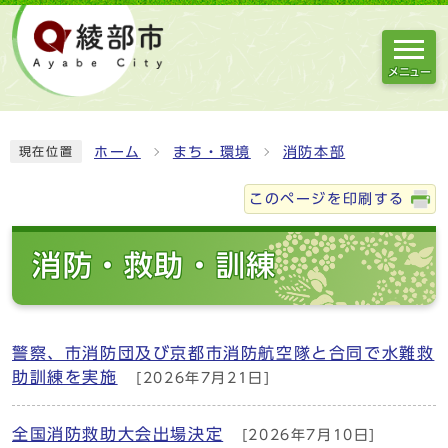
メニュー
ホーム
まち・環境
消防本部
現在位置
このページを印刷する
消防・救助・訓練
警察、市消防団及び京都市消防航空隊と合同で水難救
助訓練を実施
[2026年7月21日]
全国消防救助大会出場決定
[2026年7月10日]