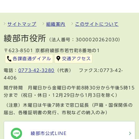
サイトマップ
組織案内
このサイトについて
綾部市役所
（法人番号：3000020262030）
〒623-8501 京都府綾部市若竹町8番地の1
各課直通ダイアル
交通アクセス
電話：
0773-42-3280
（代表） ファクス:0773-42-
4406
開庁時間 月曜日から金曜日の午前8時30分から午後5時15
分まで（祝日・休日・12月29日から1月3日を除く）
（注意）木曜日は午後7時まで窓口延長（戸籍・国保関係の
届出、各種証明書の発行、市税などの納入のみ）
綾部市公式LINE