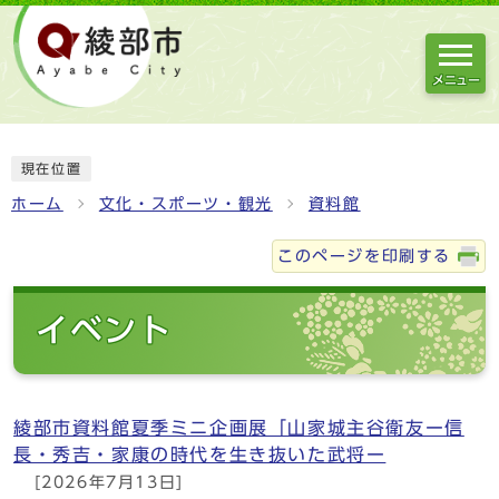
メニュー
現在位置
ホーム
文化・スポーツ・観光
資料館
このページを印刷する
イベント
綾部市資料館夏季ミニ企画展「山家城主谷衛友ー信
長・秀吉・家康の時代を生き抜いた武将ー
[2026年7月13日]