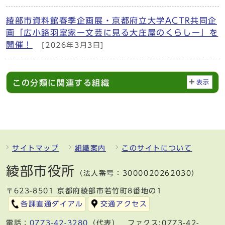
綾部市資料館春季企画展・京都府立大学ACTR共同企
画「広小路羽室家ー文芸に見る大庄屋のくらしー」を
開催！
[2026年3月3日]
この分類に関連する組織
表示
サイトマップ
組織案内
このサイトについて
綾部市役所
（法人番号：3000020262030）
〒623-8501 京都府綾部市若竹町8番地の1
各課直通ダイアル
交通アクセス
電話：
0773-42-3280
（代表） ファクス:0773-42-