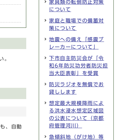
家具類の転倒防止対策
について
家庭と職場での備蓄対
策について
地震への備え「感震ブ
レーカーについて」
下市自主防災会が「令
い。
和6年防災功労者防災担
当大臣表彰」を受賞
防災ラジオを無償でお
貸しします
想定最大規模降雨によ
る洪水浸水想定区域図
の公表について（京都
府管理河川）
ても、自動
急傾斜地（がけ地）等