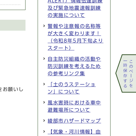
ALERT）情報伝達訓練
及び緊急地震速報訓練
の実施について
警報や注意報の名称等
が大きく変わります！
（令和8年5月下旬より
スタート）
自主防災組織の活動や
防災訓練を考えるため
の参考リンク集
「土のうステーショ
をお願いし
ン」について
風水害時における車中
避難場所について
綾部市ハザードマップ
【気象・河川情報】由