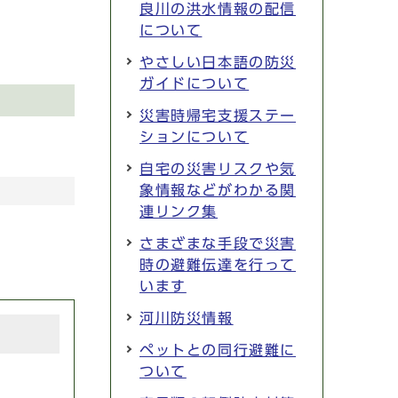
良川の洪水情報の配信
について
やさしい日本語の防災
ガイドについて
災害時帰宅支援ステー
ションについて
自宅の災害リスクや気
象情報などがわかる関
連リンク集
さまざまな手段で災害
時の避難伝達を行って
います
河川防災情報
ペットとの同行避難に
ついて