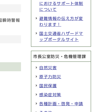
におけるサポート体制
について
避難情報の伝え方が変
国瞬時警報
わります！
国土交通省ハザードマ
ップポータルサイト
市長公室防災・危機管理課
自然災害
原子力防災
国民保護
感染症対策
各種計画・啓発・申請