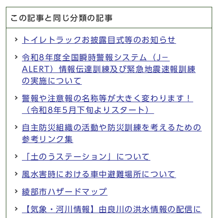
この記事と同じ分類の記事
トイレトラックお披露目式等のお知らせ
令和8年度全国瞬時警報システム（J－
ALERT）情報伝達訓練及び緊急地震速報訓練
の実施について
警報や注意報の名称等が大きく変わります！
（令和8年5月下旬よりスタート）
自主防災組織の活動や防災訓練を考えるための
参考リンク集
「土のうステーション」について
風水害時における車中避難場所について
綾部市ハザードマップ
【気象・河川情報】由良川の洪水情報の配信に