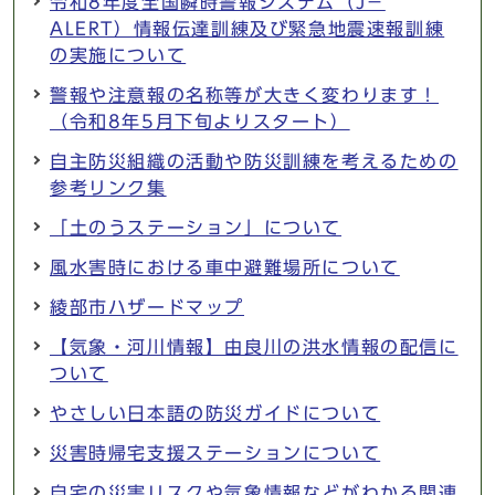
令和8年度全国瞬時警報システム（J－
ALERT）情報伝達訓練及び緊急地震速報訓練
の実施について
警報や注意報の名称等が大きく変わります！
（令和8年5月下旬よりスタート）
自主防災組織の活動や防災訓練を考えるための
参考リンク集
「土のうステーション」について
風水害時における車中避難場所について
綾部市ハザードマップ
【気象・河川情報】由良川の洪水情報の配信に
ついて
やさしい日本語の防災ガイドについて
災害時帰宅支援ステーションについて
自宅の災害リスクや気象情報などがわかる関連