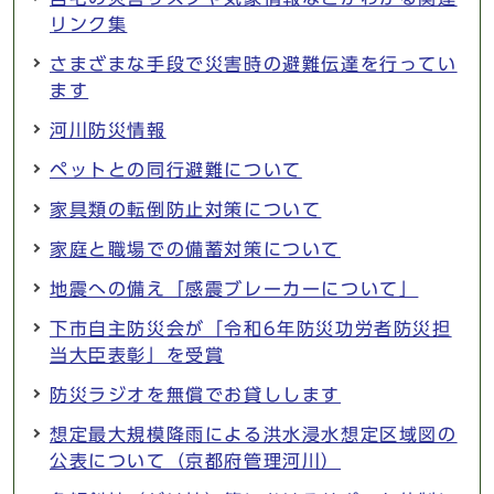
リンク集
さまざまな手段で災害時の避難伝達を行ってい
ます
河川防災情報
ペットとの同行避難について
家具類の転倒防止対策について
家庭と職場での備蓄対策について
地震への備え「感震ブレーカーについて」
下市自主防災会が「令和6年防災功労者防災担
当大臣表彰」を受賞
防災ラジオを無償でお貸しします
想定最大規模降雨による洪水浸水想定区域図の
公表について（京都府管理河川）