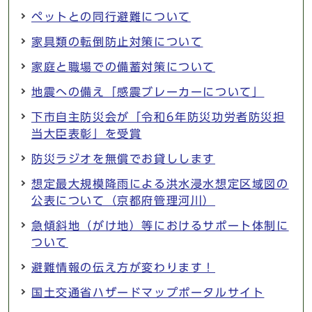
ペットとの同行避難について
家具類の転倒防止対策について
家庭と職場での備蓄対策について
地震への備え「感震ブレーカーについて」
下市自主防災会が「令和6年防災功労者防災担
当大臣表彰」を受賞
防災ラジオを無償でお貸しします
想定最大規模降雨による洪水浸水想定区域図の
公表について（京都府管理河川）
急傾斜地（がけ地）等におけるサポート体制に
ついて
避難情報の伝え方が変わります！
国土交通省ハザードマップポータルサイト