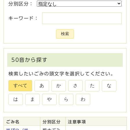
分別区分：
キーワード：
検索
50音から探す
検索したいごみの頭文字を選択してください。
すべて
あ
か
さ
た
な
は
ま
や
ら
わ
ごみ名
分別区分
注意事項
ごみ一覧