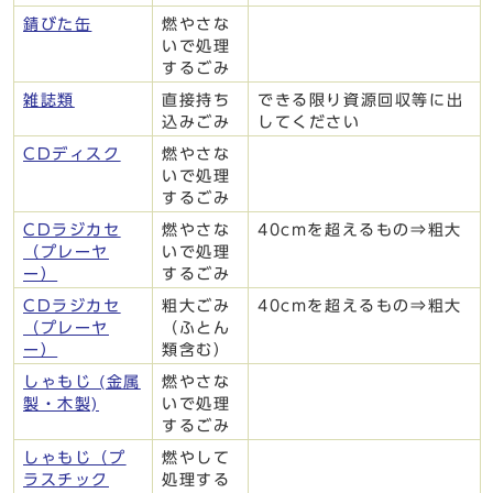
錆びた缶
燃やさな
いで処理
するごみ
雑誌類
直接持ち
できる限り資源回収等に出
込みごみ
してください
CDディスク
燃やさな
いで処理
するごみ
CDラジカセ
燃やさな
40cmを超えるもの⇒粗大
（プレーヤ
いで処理
ー）
するごみ
CDラジカセ
粗大ごみ
40cmを超えるもの⇒粗大
（プレーヤ
（ふとん
ー）
類含む）
しゃもじ (金属
燃やさな
製・木製)
いで処理
するごみ
しゃもじ（プ
燃やして
ラスチック
処理する