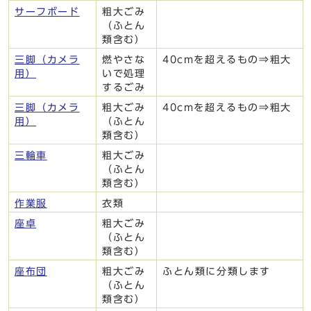
サーフボード
粗大ごみ
（ふとん
類含む）
三脚（カメラ
燃やさな
40cmを超えるもの⇒粗大
用）
いで処理
するごみ
三脚（カメラ
粗大ごみ
40cmを超えるもの⇒粗大
用）
（ふとん
類含む）
三輪車
粗大ごみ
（ふとん
類含む）
作業服
衣類
座卓
粗大ごみ
（ふとん
類含む）
座布団
粗大ごみ
ふとん類に分類します
（ふとん
類含む）