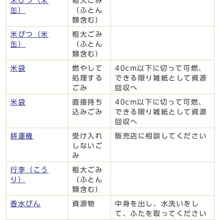
米びつ（米
粗大ごみ
缶）
（ふとん
類含む）
米びつ（米
粗大ごみ
缶）
（ふとん
類含む）
米袋
燃やして
40cm以下に切って可燃、
処理する
できる限り雑紙として資源
ごみ
回収へ
米袋
直接持ち
40cm以下に切って可燃、
込みごみ
できる限り雑紙として資源
回収へ
耕運機
受け入れ
販売店に相談してください
しないご
み
行李（こう
粗大ごみ
り）
（ふとん
類含む）
香水びん
資源物
中身を出し、水洗いをし
て、ふたを取ってください