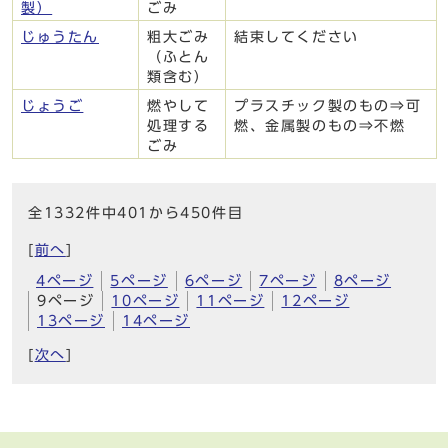
製）
ごみ
じゅうたん
粗大ごみ
結束してください
（ふとん
類含む）
じょうご
燃やして
プラスチック製のもの⇒可
処理する
燃、金属製のもの⇒不燃
ごみ
全1332件中401から450件目
[
前へ
]
4ページ
5ページ
6ページ
7ページ
8ページ
9ページ
10ページ
11ページ
12ページ
13ページ
14ページ
[
次へ
]