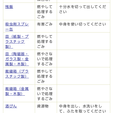
残飯
燃やして
十分水を切って出してくだ
処理する
さい
ごみ
殺虫剤スプレ
有害ごみ
中身を使い切ってください
ー缶
皿（紙製・プ
燃やして
ラスチック
処理する
製）
ごみ
皿（陶磁器・
燃やさな
ガラス製・金
いで処理
属製・木製）
するごみ
裁縫箱（プラ
燃やして
スチック製）
処理する
ごみ
裁縫箱（金属
燃やさな
製・木製）
いで処理
するごみ
酒びん
資源物
中身を出し、水洗いをし
て、ふたを取ってください