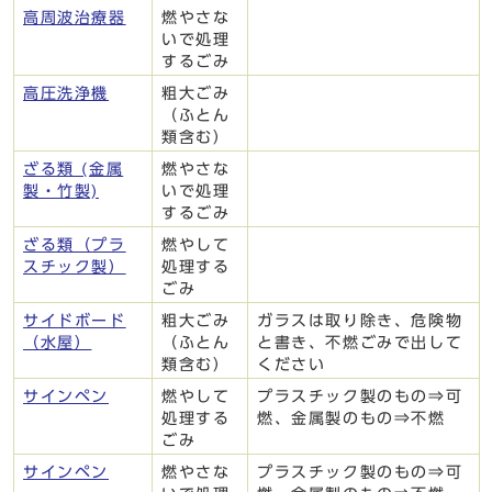
高周波治療器
燃やさな
いで処理
するごみ
高圧洗浄機
粗大ごみ
（ふとん
類含む）
ざる類 (金属
燃やさな
製・竹製)
いで処理
するごみ
ざる類（プラ
燃やして
スチック製）
処理する
ごみ
サイドボード
粗大ごみ
ガラスは取り除き、危険物
（水屋）
（ふとん
と書き、不燃ごみで出して
類含む）
ください
サインペン
燃やして
プラスチック製のもの⇒可
処理する
燃、金属製のもの⇒不燃
ごみ
サインペン
燃やさな
プラスチック製のもの⇒可