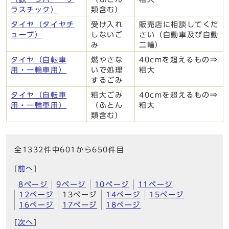
ラスチック）
類含む）
タイヤ（タイヤチ
受け入れ
販売店に相談してくだ
ューブ）
しないご
さい（自動車及び自動
み
二輪）
タイヤ（自転車
燃やさな
40cmを超えるもの⇒
用・一輪車用）
いで処理
粗大
するごみ
タイヤ（自転車
粗大ごみ
40cmを超えるもの⇒
用・一輪車用）
（ふとん
粗大
類含む）
全1332件中601から650件目
[
前へ
]
8ページ
9ページ
10ページ
11ページ
12ページ
13ページ
14ページ
15ページ
16ページ
17ページ
18ページ
[
次へ
]