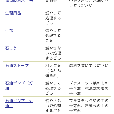
清涼飲料水 缶
資源物
中身を出し、水洗いを
してください
生理用品
燃やして
処理する
ごみ
生花
燃やして
処理する
ごみ
石こう
燃やさな
いで処理
するごみ
石油ストーブ
粗大ごみ
燃料を抜いてください
（ふとん
類含む）
石油ポンプ（灯
燃やして
プラスチック製のもの
油）
処理する
⇒可燃、電池式のもの
ごみ
⇒不燃
石油ポンプ（灯
燃やさな
プラスチック製のもの
油）
いで処理
⇒可燃、電池式のもの
するごみ
⇒不燃