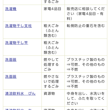
するごみ
洗濯機
家電4品目
販売店に相談してくだ
さい（家電4品目・有
料）
洗濯物干し支柱
粗大ごみ
転倒防止の重石を含む
（ふとん
類含む）
洗濯物干し竿
粗大ごみ
（ふとん
類含む）
洗面器
燃やして
プラスチック製のもの
処理する
⇒可燃、その他のもの
ごみ
⇒不燃
洗面器
燃やさな
プラスチック製のもの
いで処理
⇒可燃、その他のもの
するごみ
⇒不燃
清涼飲料水 びん
資源物
中身を出し、水洗いを
して、ふたを取ってく
ださい