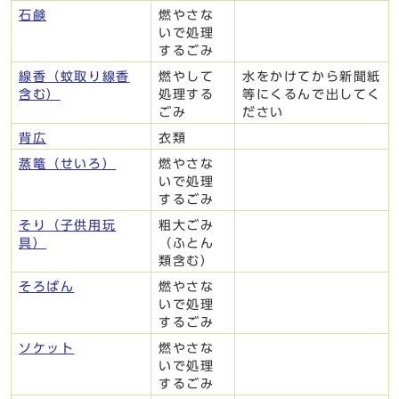
石鹸
燃やさな
いで処理
するごみ
線香（蚊取り線香
燃やして
水をかけてから新聞紙
含む）
処理する
等にくるんで出してく
ごみ
ださい
背広
衣類
蒸篭（せいろ）
燃やさな
いで処理
するごみ
そり（子供用玩
粗大ごみ
具）
（ふとん
類含む）
そろばん
燃やさな
いで処理
するごみ
ソケット
燃やさな
いで処理
するごみ