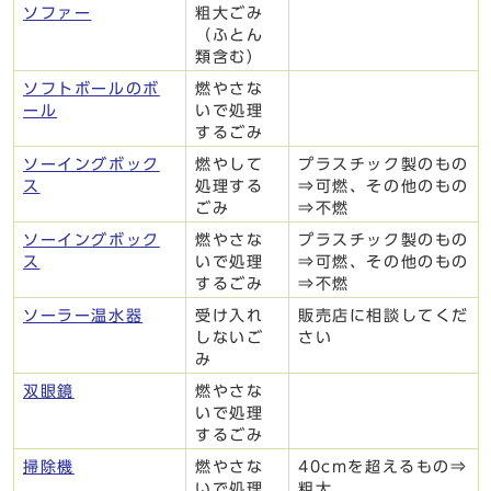
ソファー
粗大ごみ
（ふとん
類含む）
ソフトボールのボ
燃やさな
ール
いで処理
するごみ
ソーイングボック
燃やして
プラスチック製のもの
ス
処理する
⇒可燃、その他のもの
ごみ
⇒不燃
ソーイングボック
燃やさな
プラスチック製のもの
ス
いで処理
⇒可燃、その他のもの
するごみ
⇒不燃
ソーラー温水器
受け入れ
販売店に相談してくだ
しないご
さい
み
双眼鏡
燃やさな
いで処理
するごみ
掃除機
燃やさな
40cmを超えるもの⇒
いで処理
粗大