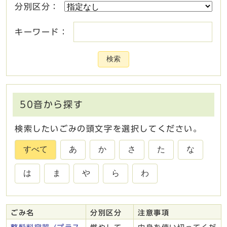
分別区分：
キーワード：
検索
50音から探す
検索したいごみの頭文字を選択してください。
すべて
あ
か
さ
た
な
は
ま
や
ら
わ
ごみ名
分別区分
注意事項
ごみ一覧