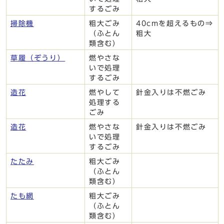
するごみ
掃除機
粗大ごみ
40cmを超えるもの⇒
（ふとん
粗大
類含む）
草履（ぞうり）
燃やさな
いで処理
するごみ
造花
燃やして
針金入りは不燃ごみ
処理する
ごみ
造花
燃やさな
針金入りは不燃ごみ
いで処理
するごみ
たたみ
粗大ごみ
（ふとん
類含む）
たも網
粗大ごみ
（ふとん
類含む）