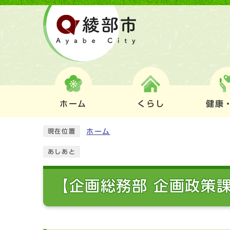
ホーム
くらし
健康
ホーム
現在位置
あしあと
【企画総務部 企画政策