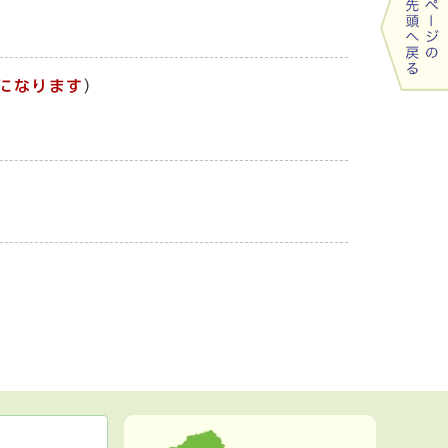
になります
）